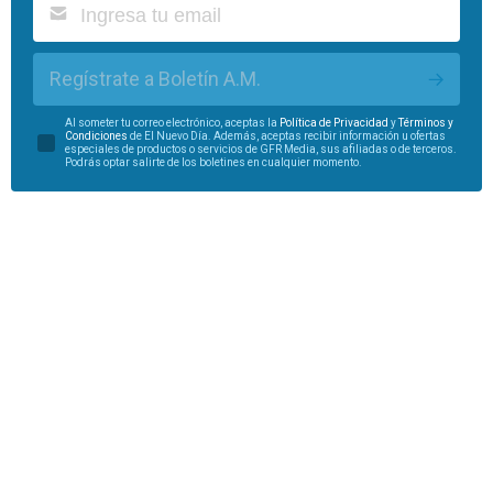
Regístrate a Boletín A.M.
Al someter tu correo electrónico, aceptas la
Política de Privacidad
y
Términos y
Condiciones
de El Nuevo Día. Además, aceptas recibir información u ofertas
especiales de productos o servicios de GFR Media, sus afiliadas o de terceros.
Podrás optar salirte de los boletines en cualquier momento.