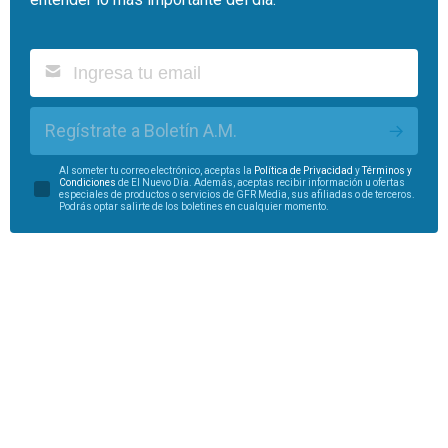
Regístrate a Boletín A.M.
Al someter tu correo electrónico, aceptas la
Política de Privacidad
y
Términos y
Condiciones
de El Nuevo Día. Además, aceptas recibir información u ofertas
especiales de productos o servicios de GFR Media, sus afiliadas o de terceros.
Podrás optar salirte de los boletines en cualquier momento.