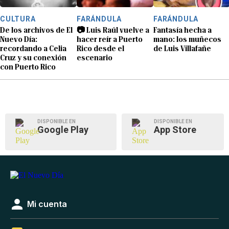
CULTURA
FARÁNDULA
FARÁNDULA
De los archivos de El
📷 Luis Raúl vuelve a
Fantasía hecha a
Nuevo Día:
hacer reír a Puerto
mano: los muñecos
recordando a Celia
Rico desde el
de Luis Villafañe
Cruz y su conexión
escenario
con Puerto Rico
DISPONIBLE EN
DISPONIBLE EN
Google Play
App Store
Mi cuenta