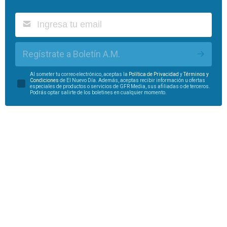
Regístrate a Boletín A.M.
Al someter tu correo electrónico, aceptas la
Política de Privacidad
y
Términos y
Condiciones
de El Nuevo Día. Además, aceptas recibir información u ofertas
especiales de productos o servicios de GFR Media, sus afiliadas o de terceros.
Podrás optar salirte de los boletines en cualquier momento.