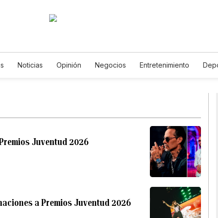
as
Noticias
Opinión
Negocios
Entretenimiento
Depo
Estados Unidos
Ciencia y Ambiente
Gastronomía
De Via
Vídeos
Fotos
English
Podcasts
Horóscopos
News
 Premios Juventud 2026
inaciones a Premios Juventud 2026