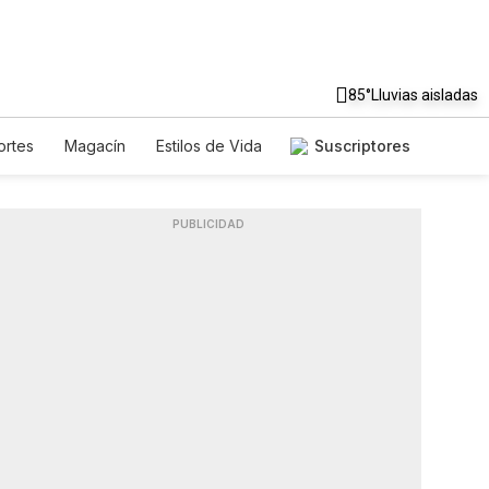
85°
Lluvias aisladas
rtes
Magacín
Estilos de Vida
Suscriptores
je
Tecnología
Juegos
letters
Feriados
Especiales
PUBLICIDAD