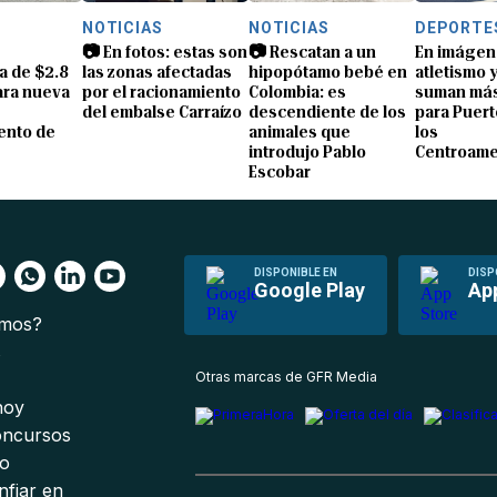
S
NOTICIAS
NOTICIAS
DEPORTE
📷 En fotos: estas son
📷 Rescatan a un
En imágen
a de $2.8
las zonas afectadas
hipopótamo bebé en
atletismo 
ara nueva
por el racionamiento
Colombia: es
suman más
del embalse Carraízo
descendiente de los
para Puert
ento de
animales que
los
introdujo Pablo
Centroame
Escobar
DISPONIBLE EN
DISP
Google Play
Ap
omos?
s
Otras marcas de GFR Media
 hoy
oncursos
io
nfiar en