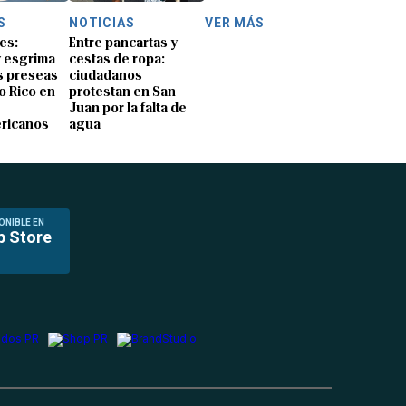
S
NOTICIAS
VER MÁS
es:
Entre pancartas y
y esgrima
cestas de ropa:
 preseas
ciudadanos
o Rico en
protestan en San
Juan por la falta de
ricanos
agua
ONIBLE EN
p Store