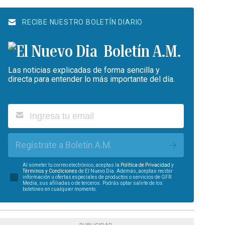
RECIBE NUESTRO BOLETÍN DIARIO
Boletín A.M.
Las noticias explicadas de forma sencilla y
directa para entender lo más importante del día.
Regístrate a Boletín A.M.
Al someter tu correo electrónico, aceptas la
Política de Privacidad
y
Términos y Condiciones
de El Nuevo Día. Además, aceptas recibir
información u ofertas especiales de productos o servicios de GFR
Media, sus afiliadas o de terceros. Podrás optar salirte de los
boletines en cualquier momento.