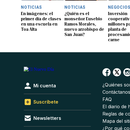
NOTICIAS
NOTICIAS
NEGOCIO
En imágenes: el
¿Quién es el
Inversión
primer día de clases
monseñor Eusebio
cooperativ
en una escuela en
Ramos Morales,
millones p
Toa Alta
nuevo arzobispo de
planta de
San Juan?
procesami
carne
¿Quiénes s
Mi cuenta
Contáctano
FAQ
Suscríbete
El diario de
Reglas de c
Newsletters
Mapa del sit
¿Por qué co