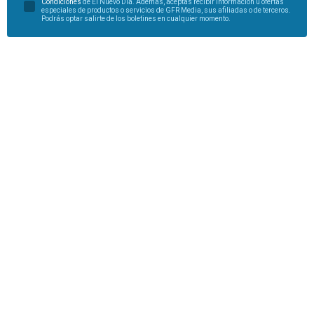
Condiciones
de El Nuevo Día. Además, aceptas recibir información u ofertas
especiales de productos o servicios de GFR Media, sus afiliadas o de terceros.
Podrás optar salirte de los boletines en cualquier momento.