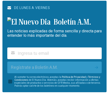
DE LUNES A VIERNES
Boletín A.M.
Las noticias explicadas de forma sencilla y directa para
entender lo más importante del día.
Regístrate a Boletín A.M.
Al someter tu correo electrónico, aceptas la
Política de Privacidad
y
Términos y
Condiciones
de El Nuevo Día. Además, aceptas recibir información u ofertas
especiales de productos o servicios de GFR Media, sus afiliadas o de terceros.
Podrás optar salirte de los boletines en cualquier momento.