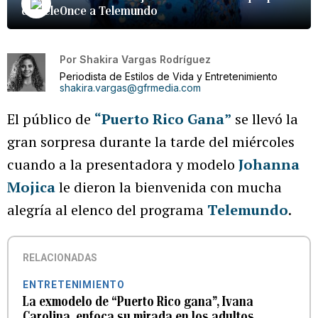
de TeleOnce a Telemundo
Por
Shakira Vargas Rodríguez
Periodista de Estilos de Vida y Entretenimiento
shakira.vargas@gfrmedia.com
El público de
“Puerto Rico Gana”
se llevó la
gran sorpresa durante la tarde del miércoles
cuando a la presentadora y modelo
Johanna
Mojica
le dieron la bienvenida con mucha
alegría al elenco del programa
Telemundo
.
RELACIONADAS
ENTRETENIMIENTO
La exmodelo de “Puerto Rico gana”, Ivana
Carolina, enfoca su mirada en los adultos