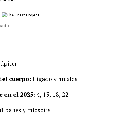
11:00 PM
e
cado
úpiter
del cuerpo:
Hígado y muslos
 en el 2025:
4, 13, 18, 22
ulipanes y miosotis