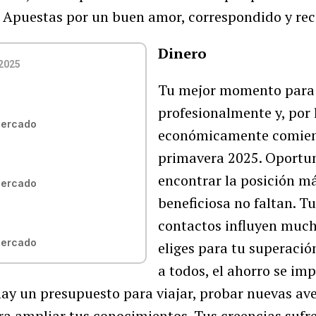
o. Apuestas por un buen amor, correspondido y rec
Dinero
2025
Tu mejor momento para 
profesionalmente y, por 
Mercado
económicamente comien
primavera 2025. Oportu
encontrar la posición má
Mercado
beneficiosa no faltan. T
contactos influyen much
Mercado
eliges para tu superació
a todos, el ahorro se im
hay un presupuesto para viajar, probar nuevas ave
ra ampliar tus conocimientos. Tus creencias sufr