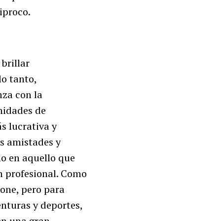
iproco.
brillar
lo tanto,
za con la
nidades de
s lucrativa y
us amistades y
o en aquello que
n profesional. Como
pone, pero para
nturas y deportes,
en una gran