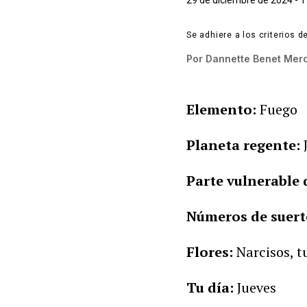
29 de diciembre de 2024 - 
Se adhiere a los criterios d
Por
Dannette Benet Mer
Elemento:
Fuego
Planeta regente:
J
Parte vulnerable 
Números de suerte
Flores:
Narcisos, t
Tu día:
Jueves