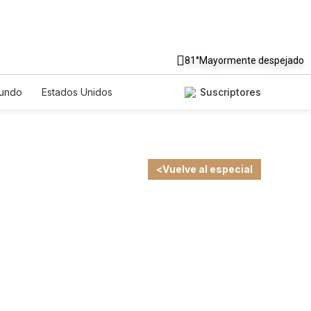
81°
Mayormente despejado
undo
Estados Unidos
Suscriptores
nglish
Podcasts
Horóscopos
EDICCIONES 2025
<
Vuelve al especial