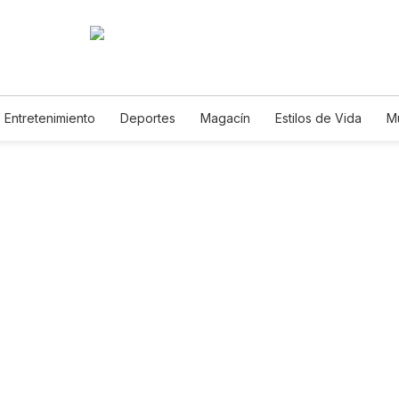
Entretenimiento
Deportes
Magacín
Estilos de Vida
M
Tecnología
Juegos
Lotería
Vídeos
Fotogalerías
E
PR