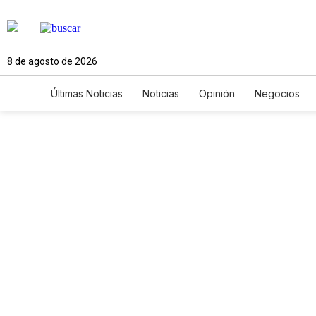
8 de agosto de 2026
Últimas Noticias
Noticias
Opinión
Negocios
Ciencia y Ambiente
Gastronomía
De Viaje
Newsletters
Feriados
Edictos
Especiales