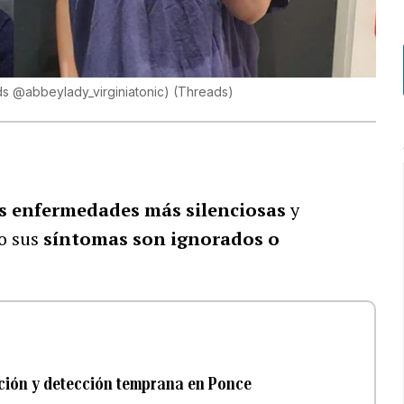
ads @abbeylady_virginiatonic)
(
Threads
)
as enfermedades más silenciosas
y
o sus
síntomas son ignorados o
ación y detección temprana en Ponce