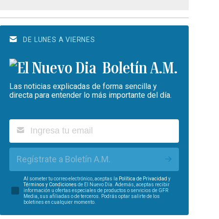
DE LUNES A VIERNES
Boletín A.M.
Las noticias explicadas de forma sencilla y
directa para entender lo más importante del día.
Regístrate a Boletín A.M.
Al someter tu correo electrónico, aceptas la
Política de Privacidad
y
Términos y Condiciones
de El Nuevo Día. Además, aceptas recibir
información u ofertas especiales de productos o servicios de GFR
Media, sus afiliadas o de terceros. Podrás optar salirte de los
boletines en cualquier momento.