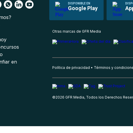
DISPONIBLE EN
DISP
Google Play
Ap
omos?
s
Otras marcas de GFR Media
 hoy
oncursos
io
nfiar en
Política de privacidad
Términos y condicion
©
2026
GFR Media, Todos los Derechos Rese