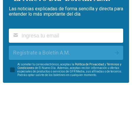
Las noticias explicadas de forma sencilla y directa para
entender lo más importante del día.
Regístrate a Boletín A.M.
Al someter tu correo electrónico, aceptas la
Política de Privacidad
y
Términos y
Condiciones
de El Nuevo Día. Además, aceptas recibir información u ofertas
especiales de productos o servicios de GFR Media, sus afiliadas o de terceros.
Podrás optar salirte de los boletines en cualquier momento.