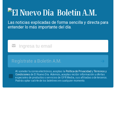
Boletín A.M.
Las noticias explicadas de forma sencilla y directa para
entender lo más importante del día.
Regístrate a Boletín A.M.
Al someter tu correo electrónico, aceptas la
Política de Privacidad
y
Términos y
Condiciones
de El Nuevo Día. Además, aceptas recibir información u ofertas
especiales de productos o servicios de GFR Media, sus afiliadas o de terceros.
Podrás optar salirte de los boletines en cualquier momento.