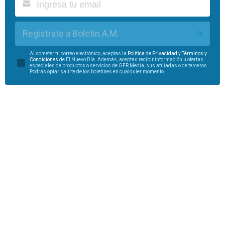
Regístrate a Boletín A.M.
Al someter tu correo electrónico, aceptas la
Política de Privacidad
y
Términos y
Condiciones
de El Nuevo Día. Además, aceptas recibir información u ofertas
especiales de productos o servicios de GFR Media, sus afiliadas o de terceros.
Podrás optar salirte de los boletines en cualquier momento.