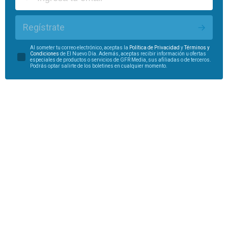
Regístrate
Al someter tu correo electrónico, aceptas la
Política de Privacidad
y
Términos y
Condiciones
de El Nuevo Día. Además, aceptas recibir información u ofertas
especiales de productos o servicios de GFR Media, sus afiliadas o de terceros.
Podrás optar salirte de los boletines en cualquier momento.