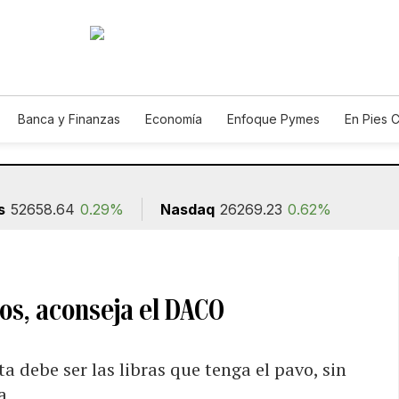
Banca y Finanzas
Economía
Enfoque Pymes
En Pies 
ión
s
52658.64
0.29%
Nasdaq
26269.23
0.62%
vos, aconseja el DACO
a debe ser las libras que tenga el pavo, sin
a