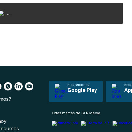
...
DISPONIBLE EN
DISP
Google Play
Ap
omos?
s
Otras marcas de GFR Media
 hoy
oncursos