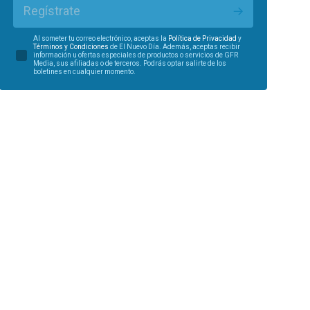
Regístrate
Al someter tu correo electrónico, aceptas la
Política de Privacidad
y
Términos y Condiciones
de El Nuevo Día. Además, aceptas recibir
información u ofertas especiales de productos o servicios de GFR
Media, sus afiliadas o de terceros. Podrás optar salirte de los
boletines en cualquier momento.