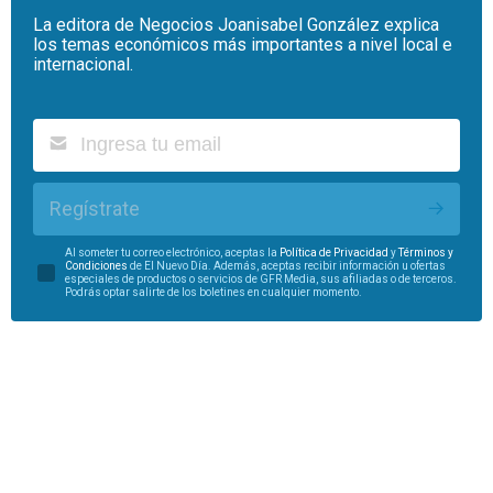
La editora de Negocios Joanisabel González explica
los temas económicos más importantes a nivel local e
internacional.
Regístrate
Al someter tu correo electrónico, aceptas la
Política de Privacidad
y
Términos y
Condiciones
de El Nuevo Día. Además, aceptas recibir información u ofertas
especiales de productos o servicios de GFR Media, sus afiliadas o de terceros.
Podrás optar salirte de los boletines en cualquier momento.