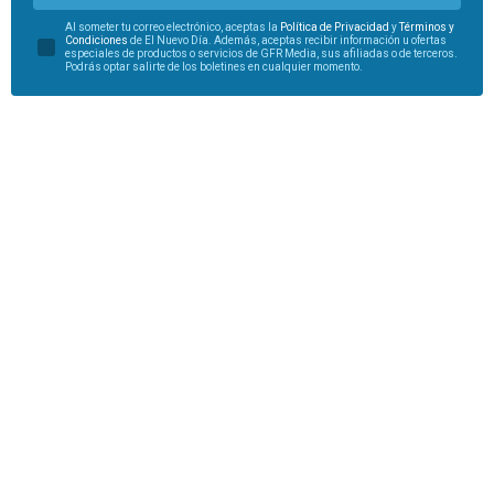
Al someter tu correo electrónico, aceptas la
Política de Privacidad
y
Términos y
Condiciones
de El Nuevo Día. Además, aceptas recibir información u ofertas
especiales de productos o servicios de GFR Media, sus afiliadas o de terceros.
Podrás optar salirte de los boletines en cualquier momento.