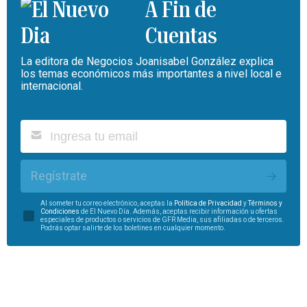
A Fin de
Cuentas
La editora de Negocios Joanisabel González explica
los temas económicos más importantes a nivel local e
internacional.
Regístrate
Al someter tu correo electrónico, aceptas la
Política de Privacidad
y
Términos y
Condiciones
de El Nuevo Día. Además, aceptas recibir información u ofertas
especiales de productos o servicios de GFR Media, sus afiliadas o de terceros.
Podrás optar salirte de los boletines en cualquier momento.