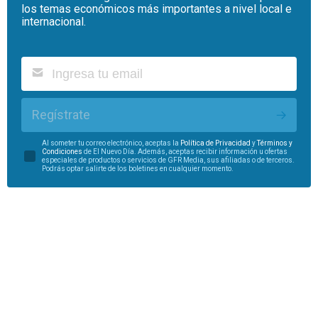
los temas económicos más importantes a nivel local e
internacional.
Regístrate
Al someter tu correo electrónico, aceptas la
Política de Privacidad
y
Términos y
Condiciones
de El Nuevo Día. Además, aceptas recibir información u ofertas
especiales de productos o servicios de GFR Media, sus afiliadas o de terceros.
Podrás optar salirte de los boletines en cualquier momento.