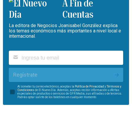
A Fin de
Cuentas
La editora de Negocios Joanisabel González explica
los temas económicos más importantes a nivel local e
internacional.
Regístrate
Al someter tu correo electrónico, aceptas la
Política de Privacidad
y
Términos y
Condiciones
de El Nuevo Día. Además, aceptas recibir información u ofertas
especiales de productos o servicios de GFR Media, sus afiliadas o de terceros.
Podrás optar salirte de los boletines en cualquier momento.