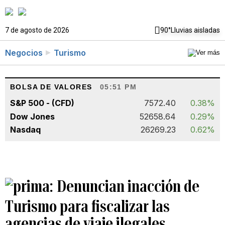
7 de agosto de 2026
90°
Lluvias aisladas
Negocios
Turismo
BOLSA DE VALORES
05:51 PM
S&P 500 - (CFD)
7572.40
0.38%
Dow Jones
52658.64
0.29%
Nasdaq
26269.23
0.62%
Denuncian inacción de
Turismo para fiscalizar las
agencias de viaje ilegales