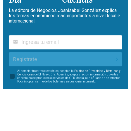
La editora de Negocios Joanisabel González explica
los temas económicos más importantes a nivel local e
internacional.
Regístrate
Al someter tu correo electrónico, aceptas la
Política de Privacidad
y
Términos y
Condiciones
de El Nuevo Día. Además, aceptas recibir información u ofertas
especiales de productos o servicios de GFR Media, sus afiliadas o de terceros.
Podrás optar salirte de los boletines en cualquier momento.