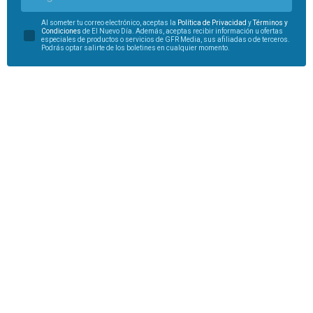
Al someter tu correo electrónico, aceptas la
Política de Privacidad
y
Términos y
Condiciones
de El Nuevo Día. Además, aceptas recibir información u ofertas
especiales de productos o servicios de GFR Media, sus afiliadas o de terceros.
Podrás optar salirte de los boletines en cualquier momento.