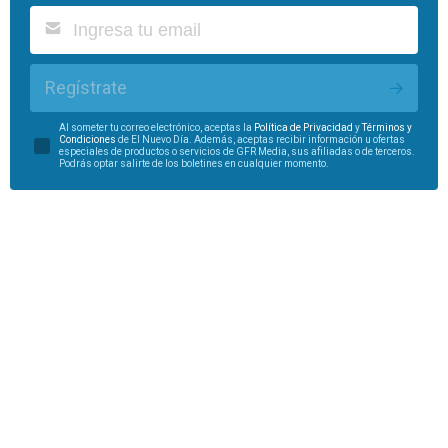
Regístrate
Al someter tu correo electrónico, aceptas la
Política de Privacidad
y
Términos y
Condiciones
de El Nuevo Día. Además, aceptas recibir información u ofertas
especiales de productos o servicios de GFR Media, sus afiliadas o de terceros.
Podrás optar salirte de los boletines en cualquier momento.