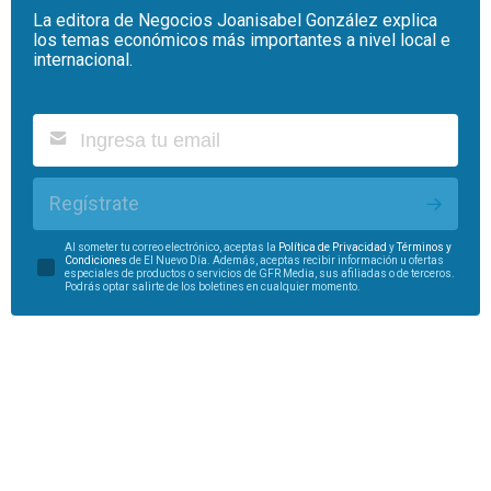
La editora de Negocios Joanisabel González explica
los temas económicos más importantes a nivel local e
internacional.
Regístrate
Al someter tu correo electrónico, aceptas la
Política de Privacidad
y
Términos y
Condiciones
de El Nuevo Día. Además, aceptas recibir información u ofertas
especiales de productos o servicios de GFR Media, sus afiliadas o de terceros.
Podrás optar salirte de los boletines en cualquier momento.