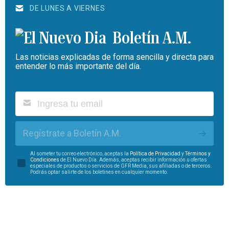
DE LUNES A VIERNES
Boletín A.M.
Las noticias explicadas de forma sencilla y directa para
entender lo más importante del día.
Regístrate a Boletín A.M.
Al someter tu correo electrónico, aceptas la
Política de Privacidad
y
Términos y
Condiciones
de El Nuevo Día. Además, aceptas recibir información u ofertas
especiales de productos o servicios de GFR Media, sus afiliadas o de terceros.
Podrás optar salirte de los boletines en cualquier momento.