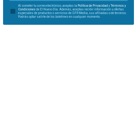
Al someter tu correo electrónico, aceptas la
Política de Privacidad
y
Términos y
Condiciones
de El Nuevo Día. Además, aceptas recibir información u ofertas
especiales de productos o servicios de GFR Media, sus afiliadas o de terceros.
Podrás optar salirte de los boletines en cualquier momento.