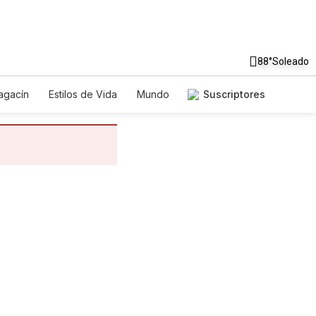
88°
Soleado
agacín
Estilos de Vida
Mundo
Suscriptores
Juegos
Lotería
Vídeos
ictos
Especiales