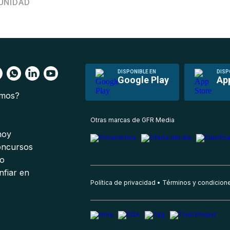
UNIDAD
DISPONIBLE EN
DISP
Google Play
Ap
omos?
s
Otras marcas de GFR Media
 hoy
oncursos
io
nfiar en
Política de privacidad
Términos y condicion