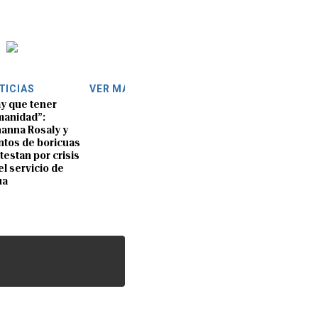
TICIAS
VER MÁS
y que tener
anidad”:
anna Rosaly y
ntos de boricuas
testan por crisis
el servicio de
ua