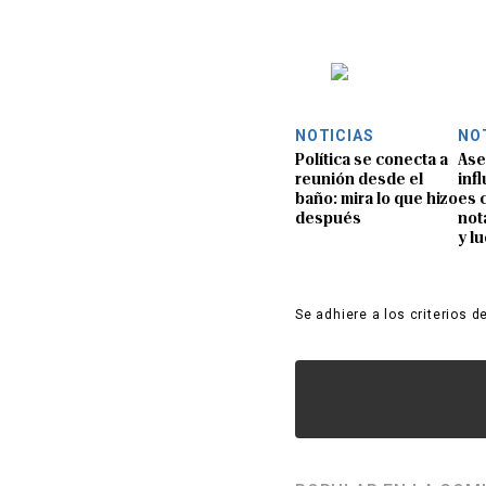
NOTICIAS
NO
Política se conecta a
Ase
reunión desde el
inf
baño: mira lo que hizo
es 
después
not
y l
Se adhiere a los criterios d