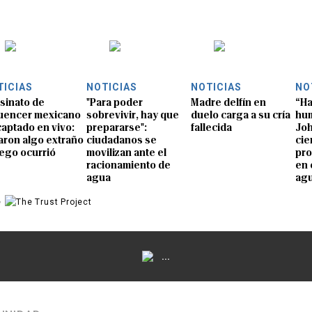
TICIAS
NOTICIAS
NOTICIAS
NO
sinato de
"Para poder
Madre delfín en
“Ha
luencer mexicano
sobrevivir, hay que
duelo carga a su cría
hum
captado en vivo:
prepararse":
fallecida
Joh
aron algo extraño
ciudadanos se
cie
uego ocurrió
movilizan ante el
pro
racionamiento de
en 
agua
ag
e
...