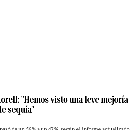
rell: "Hemos visto una leve mejoría 
de sequía"
pasó de un 59% a un 47%, según el informe actualizado