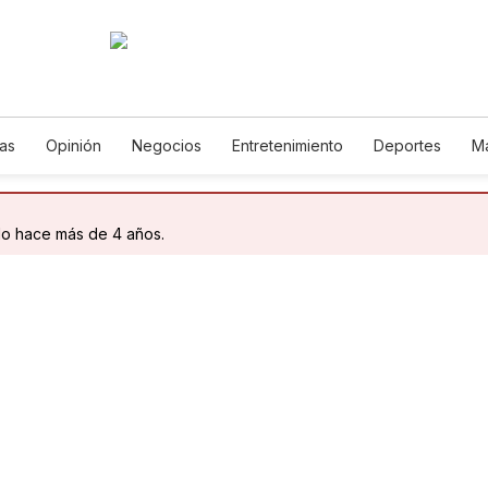
ias
Opinión
Negocios
Entretenimiento
Deportes
M
iencia y Ambiente
Gastronomía
De Viaje
Tecnología
ish
Podcasts
Horóscopos
Newsletters
Feriados
Ed
do hace más de 4 años.