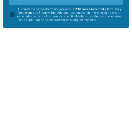
Al someter tu correo electrónico, aceptas la
Política de Privacidad
y
Términos y
Condiciones
de El Nuevo Día. Además, aceptas recibir información u ofertas
especiales de productos o servicios de GFR Media, sus afiliadas o de terceros.
Podrás optar salirte de los boletines en cualquier momento.