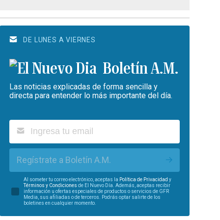
DE LUNES A VIERNES
Boletín A.M.
Las noticias explicadas de forma sencilla y
directa para entender lo más importante del día.
Regístrate a Boletín A.M.
Al someter tu correo electrónico, aceptas la
Política de Privacidad
y
Términos y Condiciones
de El Nuevo Día. Además, aceptas recibir
información u ofertas especiales de productos o servicios de GFR
Media, sus afiliadas o de terceros. Podrás optar salirte de los
boletines en cualquier momento.