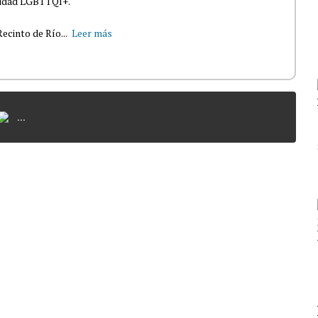
nidad LGBTTQI+.
ecinto de Río...
Leer más
...