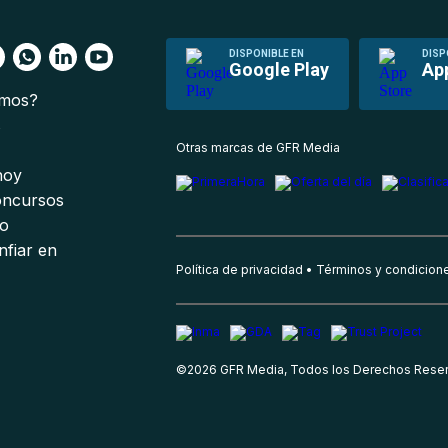
DISPONIBLE EN
DISP
Google Play
Ap
omos?
s
Otras marcas de GFR Media
 hoy
oncursos
io
nfiar en
Política de privacidad
Términos y condicion
©
2026
GFR Media, Todos los Derechos Rese