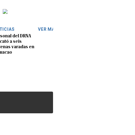
TICIAS
VER MÁS
sonal del DRNA
cató a seis
lenas varadas en
macao