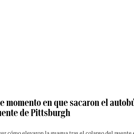
e momento en que sacaron el autob
uente de Pittsburgh
ver cómo elevaron la guagua tras el colapso del puente 