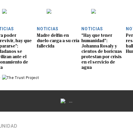
TICIAS
NOTICIAS
NOTICIAS
NO
ra poder
Madre delfín en
“Hay que tener
Per
revivir, hay que
duelo carga a su cría
humanidad”:
res
pararse":
fallecida
Johanna Rosaly y
bal
dadanos se
cientos de boricuas
Hu
ilizan ante el
protestan por crisis
ionamiento de
en el servicio de
ua
agua
e
...
UNIDAD