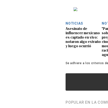
NOTICIAS
NO
Asesinato de
"Pa
influencer mexicano
sob
es captado en vivo:
pre
notaron algo extraño
ciu
y luego ocurrió
mov
rac
ag
Se adhiere a los criterios d
POPULAR EN LA COM