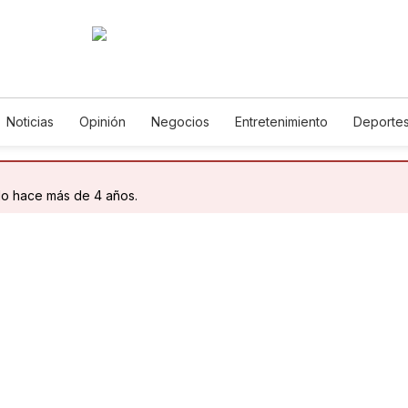
Noticias
Opinión
Negocios
Entretenimiento
Deporte
encia y Ambiente
Gastronomía
De Viaje
Tecnología
Ju
English
Podcasts
Horóscopos
Newsletters
Feriado
do hace más de 4 años.