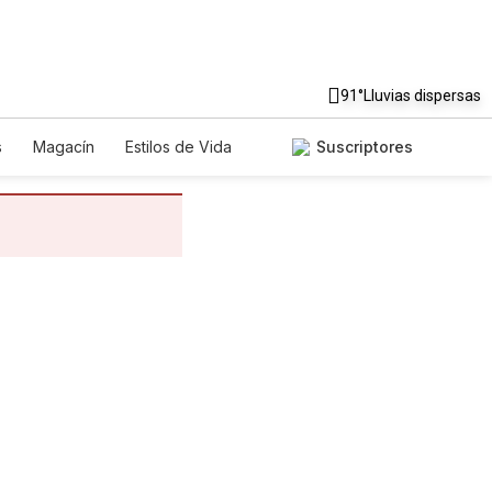
91°
Lluvias dispersas
s
Magacín
Estilos de Vida
Suscriptores
egos
Lotería
Vídeos
s
Edictos
Especiales