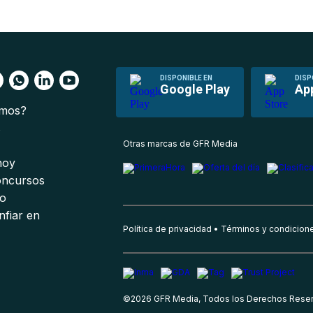
DISPONIBLE EN
DISP
Google Play
Ap
omos?
s
Otras marcas de GFR Media
 hoy
oncursos
io
nfiar en
Política de privacidad
Términos y condicion
©
2026
GFR Media, Todos los Derechos Rese