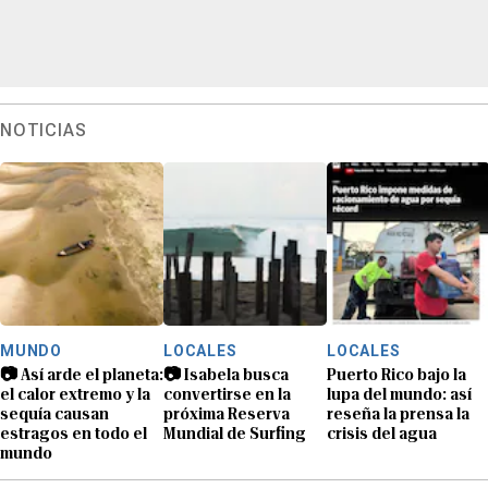
NOTICIAS
MUNDO
LOCALES
LOCALES
📷 Así arde el planeta:
📷 Isabela busca
Puerto Rico bajo la
el calor extremo y la
convertirse en la
lupa del mundo: así
sequía causan
próxima Reserva
reseña la prensa la
estragos en todo el
Mundial de Surfing
crisis del agua
mundo