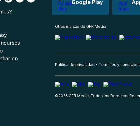
Google Play
Ap
omos?
s
Otras marcas de GFR Media
 hoy
oncursos
io
nfiar en
Política de privacidad
Términos y condicion
©
2026
GFR Media, Todos los Derechos Rese