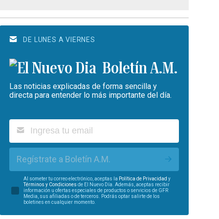
DE LUNES A VIERNES
Boletín A.M.
Las noticias explicadas de forma sencilla y
directa para entender lo más importante del día.
Regístrate a Boletín A.M.
Al someter tu correo electrónico, aceptas la
Política de Privacidad
y
Términos y Condiciones
de El Nuevo Día. Además, aceptas recibir
información u ofertas especiales de productos o servicios de GFR
Media, sus afiliadas o de terceros. Podrás optar salirte de los
boletines en cualquier momento.