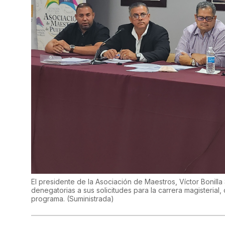
El presidente de la Asociación de Maestros, Víctor Bonil
denegatorias a sus solicitudes para la carrera magisterial
programa.
(
Suministrada
)