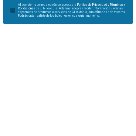
Al someter tu correo electrónico, aceptas la
Política de Privacidad
y
Términos y
Condiciones
de El Nuevo Día. Además, aceptas recibir información u ofertas
especiales de productos o servicios de GFR Media, sus afiliadas o de terceros.
Podrás optar salirte de los boletines en cualquier momento.