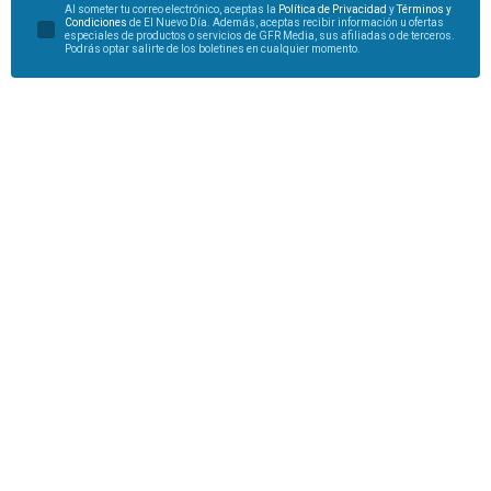
Al someter tu correo electrónico, aceptas la
Política de Privacidad
y
Términos y
Condiciones
de El Nuevo Día. Además, aceptas recibir información u ofertas
especiales de productos o servicios de GFR Media, sus afiliadas o de terceros.
Podrás optar salirte de los boletines en cualquier momento.