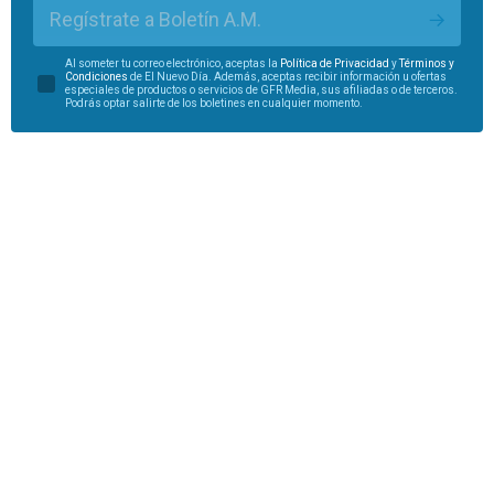
Regístrate a Boletín A.M.
Al someter tu correo electrónico, aceptas la
Política de Privacidad
y
Términos y
Condiciones
de El Nuevo Día. Además, aceptas recibir información u ofertas
especiales de productos o servicios de GFR Media, sus afiliadas o de terceros.
Podrás optar salirte de los boletines en cualquier momento.