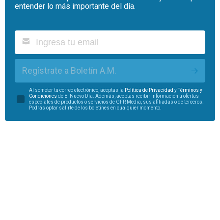
entender lo más importante del día.
Regístrate a Boletín A.M.
Al someter tu correo electrónico, aceptas la
Política de Privacidad
y
Términos y
Condiciones
de El Nuevo Día. Además, aceptas recibir información u ofertas
especiales de productos o servicios de GFR Media, sus afiliadas o de terceros.
Podrás optar salirte de los boletines en cualquier momento.