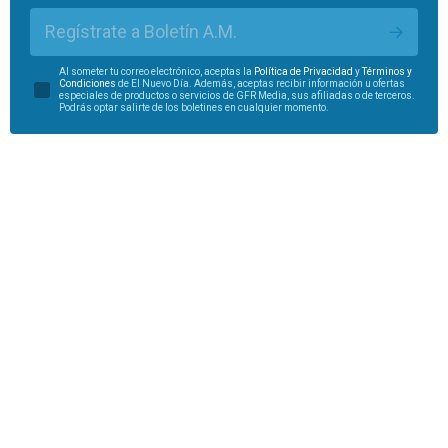
Regístrate a Boletín A.M.
Al someter tu correo electrónico, aceptas la
Política de Privacidad
y
Términos y
Condiciones
de El Nuevo Día. Además, aceptas recibir información u ofertas
especiales de productos o servicios de GFR Media, sus afiliadas o de terceros.
Podrás optar salirte de los boletines en cualquier momento.