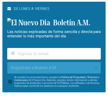
DE LUNES A VIERNES
Boletín A.M.
Las noticias explicadas de forma sencilla y directa para
entender lo más importante del día.
Regístrate a Boletín A.M.
Al someter tu correo electrónico, aceptas la
Política de Privacidad
y
Términos y
Condiciones
de El Nuevo Día. Además, aceptas recibir información u ofertas
especiales de productos o servicios de GFR Media, sus afiliadas o de terceros.
Podrás optar salirte de los boletines en cualquier momento.