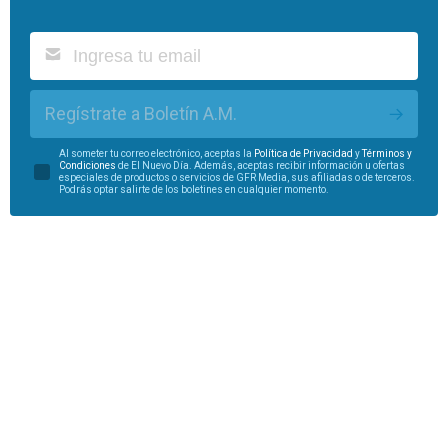
Regístrate a Boletín A.M.
Al someter tu correo electrónico, aceptas la
Política de Privacidad
y
Términos y
Condiciones
de El Nuevo Día. Además, aceptas recibir información u ofertas
especiales de productos o servicios de GFR Media, sus afiliadas o de terceros.
Podrás optar salirte de los boletines en cualquier momento.