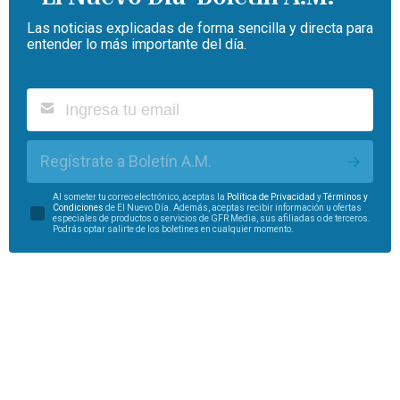
Las noticias explicadas de forma sencilla y directa para
entender lo más importante del día.
Regístrate a Boletín A.M.
Al someter tu correo electrónico, aceptas la
Política de Privacidad
y
Términos y
Condiciones
de El Nuevo Día. Además, aceptas recibir información u ofertas
especiales de productos o servicios de GFR Media, sus afiliadas o de terceros.
Podrás optar salirte de los boletines en cualquier momento.