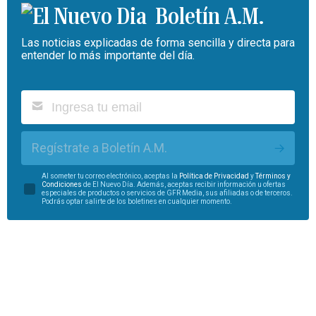
Boletín A.M.
Las noticias explicadas de forma sencilla y directa para
entender lo más importante del día.
Regístrate a Boletín A.M.
Al someter tu correo electrónico, aceptas la
Política de Privacidad
y
Términos y
Condiciones
de El Nuevo Día. Además, aceptas recibir información u ofertas
especiales de productos o servicios de GFR Media, sus afiliadas o de terceros.
Podrás optar salirte de los boletines en cualquier momento.