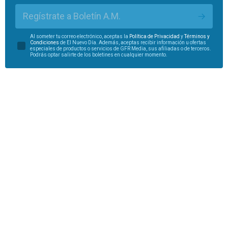
Regístrate a Boletín A.M.
Al someter tu correo electrónico, aceptas la
Política de Privacidad
y
Términos y
Condiciones
de El Nuevo Día. Además, aceptas recibir información u ofertas
especiales de productos o servicios de GFR Media, sus afiliadas o de terceros.
Podrás optar salirte de los boletines en cualquier momento.