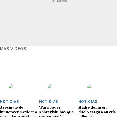
PUBLICIDAD
MÁS VIDEOS
NOTICIAS
NOTICIAS
NOTICIAS
Asesinato de
"Para poder
Madre delfín en
influencer mexicano
sobrevivir, hay que
duelo carga a su cría
es captado en vivo:
prepararse":
fallecida