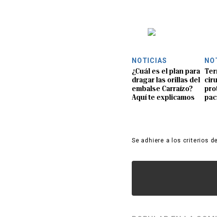
NOTICIAS
NO
¿Cuál es el plan para
Ter
dragar las orillas del
ciru
embalse Carraízo?
pro
Aquí te explicamos
pac
Se adhiere a los criterios d