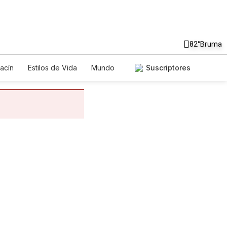
82°
Bruma
acín
Estilos de Vida
Mundo
Suscriptores
egos
Lotería
Vídeos
tos
Especiales