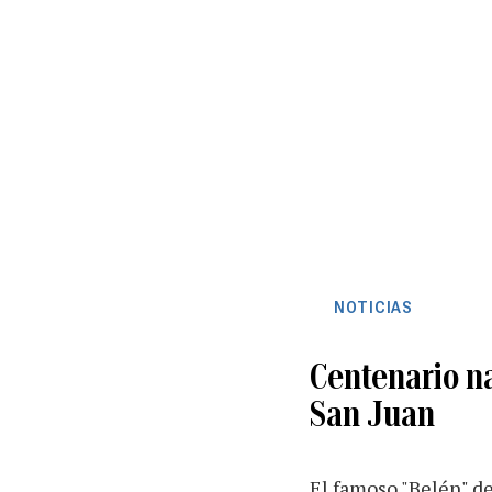
NOTICIAS
Centenario na
San Juan
El famoso "Belén" d