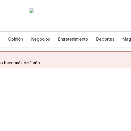
Opinión
Negocios
Entretenimiento
Deportes
Mag
ncia y Ambiente
Gastronomía
De Viaje
Tecnología
Ju
h
Podcasts
Horóscopos
Newsletters
Feriados
Edic
do hace más de 1 año.