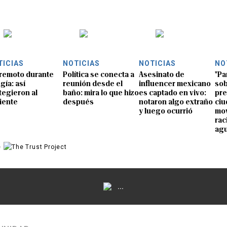
TICIAS
NOTICIAS
NOTICIAS
NO
remoto durante
Política se conecta a
Asesinato de
"Pa
gía: así
reunión desde el
influencer mexicano
sob
tegieron al
baño: mira lo que hizo
es captado en vivo:
pre
iente
después
notaron algo extraño
ciu
y luego ocurrió
mov
rac
ag
e
...