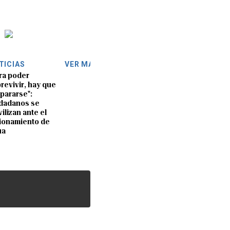
TICIAS
VER MÁS
ra poder
revivir, hay que
pararse":
dadanos se
ilizan ante el
ionamiento de
ua