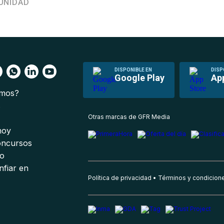
UNIDAD
DISPONIBLE EN
DISP
Google Play
Ap
omos?
s
Otras marcas de GFR Media
 hoy
oncursos
io
nfiar en
Política de privacidad
Términos y condicion