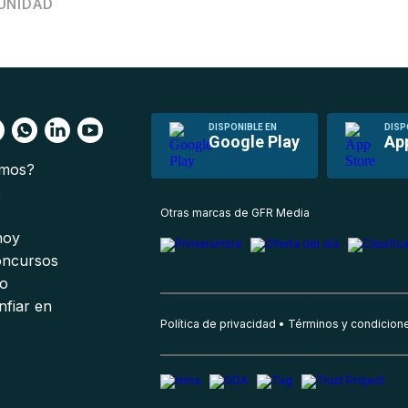
UNIDAD
DISPONIBLE EN
DISP
Google Play
Ap
omos?
s
Otras marcas de GFR Media
 hoy
oncursos
io
nfiar en
Política de privacidad
Términos y condicion