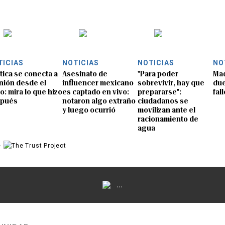
TICIAS
NOTICIAS
NOTICIAS
NO
ítica se conecta a
Asesinato de
"Para poder
Mad
nión desde el
influencer mexicano
sobrevivir, hay que
due
o: mira lo que hizo
es captado en vivo:
prepararse":
fal
spués
notaron algo extraño
ciudadanos se
y luego ocurrió
movilizan ante el
racionamiento de
agua
e
...