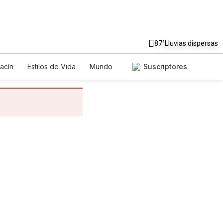
87°
Lluvias dispersas
acín
Estilos de Vida
Mundo
Suscriptores
egos
Lotería
Vídeos
tos
Especiales