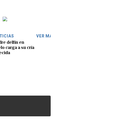
TICIAS
VER MÁS
re delfín en
lo carga a su cría
lecida