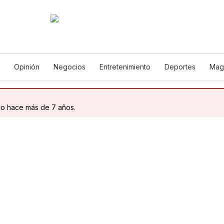
Opinión
Negocios
Entretenimiento
Deportes
Mag
ncia y Ambiente
Gastronomía
De Viaje
Tecnología
Ju
h
Podcasts
Horóscopos
Newsletters
Feriados
Edic
do hace más de 7 años.