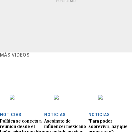
PUBLICIDAD
MÁS VIDEOS
NOTICIAS
NOTICIAS
NOTICIAS
Política se conecta a
Asesinato de
"Para poder
reunión desde el
influencer mexicano
sobrevivir, hay que
baño: mira lo que hizo
es captado en vivo:
prepararse":