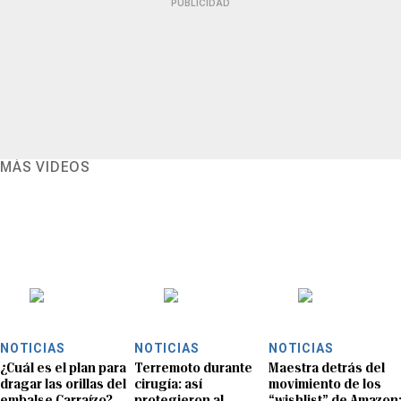
PUBLICIDAD
MÁS VIDEOS
NOTICIAS
NOTICIAS
NOTICIAS
¿Cuál es el plan para
Terremoto durante
Maestra detrás del
dragar las orillas del
cirugía: así
movimiento de los
embalse Carraízo?
protegieron al
“wishlist” de Amazon