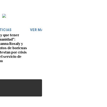
TICIAS
VER MÁS
y que tener
anidad”:
anna Rosaly y
ntos de boricuas
testan por crisis
el servicio de
ua