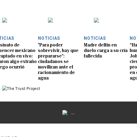
TICIAS
NOTICIAS
NOTICIAS
NO
sinato de
"Para poder
Madre delfín en
“Ha
luencer mexicano
sobrevivir, hay que
duelo carga a su cría
hum
captado en vivo:
prepararse":
fallecida
Joh
aron algo extraño
ciudadanos se
cie
uego ocurrió
movilizan ante el
pro
racionamiento de
en 
agua
ag
e
...