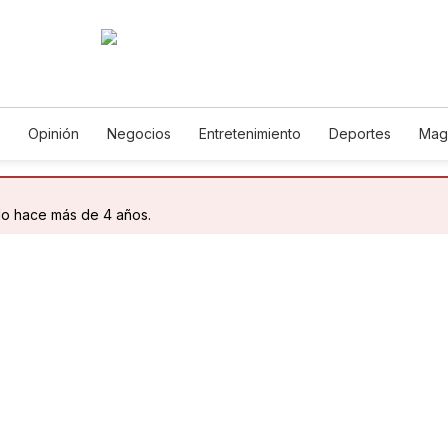
Opinión
Negocios
Entretenimiento
Deportes
Mag
ncia y Ambiente
Gastronomía
De Viaje
Tecnología
Ju
h
Podcasts
Horóscopos
Newsletters
Feriados
Edic
do hace más de 4 años.