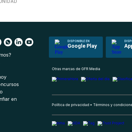
UNIDAD
DISPONIBLE EN
DISP
Google Play
Ap
omos?
s
Otras marcas de GFR Media
 hoy
oncursos
io
nfiar en
Política de privacidad
Términos y condicion