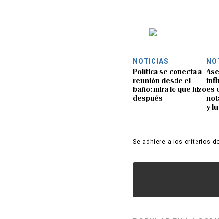
NOTICIAS
NO
Política se conecta a
Ase
reunión desde el
inf
baño: mira lo que hizo
es 
después
not
y l
Se adhiere a los criterios d