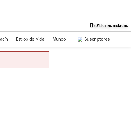
80°
Lluvias aisladas
acín
Estilos de Vida
Mundo
Suscriptores
egos
Lotería
Vídeos
tos
Especiales