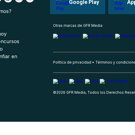
Google Play
Ap
omos?
s
Otras marcas de GFR Media
 hoy
oncursos
io
nfiar en
Política de privacidad
Términos y condicion
©
2026
GFR Media, Todos los Derechos Rese