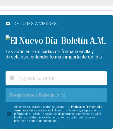
DE LUNES A VIERNES
Boletín A.M.
Las noticias explicadas de forma sencilla y
directa para entender lo más importante del día.
Regístrate a Boletín A.M.
Al someter tu correo electrónico, aceptas la
Política de Privacidad
y
Términos y Condiciones
de El Nuevo Día. Además, aceptas recibir
información u ofertas especiales de productos o servicios de GFR
Media, sus afiliadas o de terceros. Podrás optar salirte de los
boletines en cualquier momento.