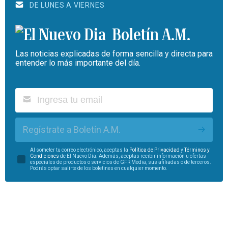
DE LUNES A VIERNES
Boletín A.M.
Las noticias explicadas de forma sencilla y directa para
entender lo más importante del día.
Regístrate a Boletín A.M.
Al someter tu correo electrónico, aceptas la
Política de Privacidad
y
Términos y
Condiciones
de El Nuevo Día. Además, aceptas recibir información u ofertas
especiales de productos o servicios de GFR Media, sus afiliadas o de terceros.
Podrás optar salirte de los boletines en cualquier momento.