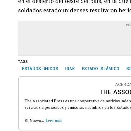
en el desierto del oeste del país, en la qu
soldados estadounidenses resultaron herid
PU
TAGS
ESTADOS UNIDOS
IRAK
ESTADO ISLÁMICO
B
ACERCA
THE ASSO
The Associated Press es una cooperativa de noticias indepe
servicios a periódicos y emisoras miembros en los Estados
El Nuevo...
Leer más