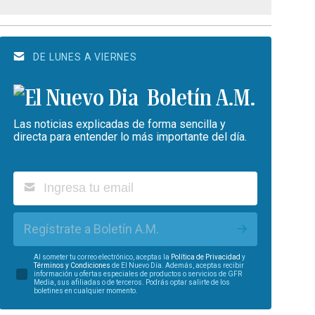
DE LUNES A VIERNES
Boletín A.M.
Las noticias explicadas de forma sencilla y
directa para entender lo más importante del día.
Regístrate a Boletín A.M.
Al someter tu correo electrónico, aceptas la
Política de Privacidad
y
Términos y Condiciones
de El Nuevo Día. Además, aceptas recibir
información u ofertas especiales de productos o servicios de GFR
Media, sus afiliadas o de terceros. Podrás optar salirte de los
boletines en cualquier momento.