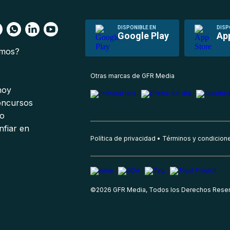
DISPONIBLE EN
DISP
Google Play
Ap
omos?
s
Otras marcas de GFR Media
 hoy
oncursos
io
nfiar en
Política de privacidad
Términos y condicion
©
2026
GFR Media, Todos los Derechos Rese